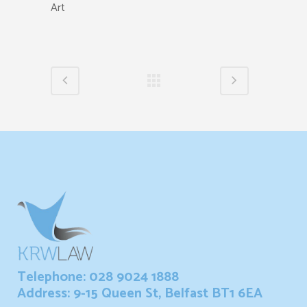
Art
Telephone: 028 9024 1888
Address: 9-15 Queen St, Belfast BT1 6EA